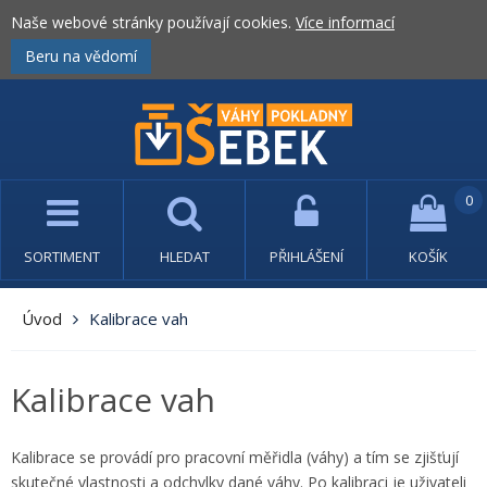
Naše webové stránky používají cookies.
Více informací
Beru na vědomí
0
SORTIMENT
HLEDAT
PŘIHLÁŠENÍ
KOŠÍK
Úvod
Kalibrace vah
Kalibrace vah
Kalibrace se provádí pro pracovní měřidla (váhy) a tím se zjišťují
skutečné vlastnosti a odchylky dané váhy. Po kalibraci je uživateli