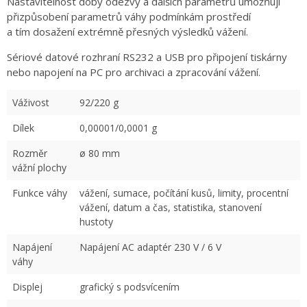
Nastavitelnost doby odezvy a dalších parametrů umožňují
přizpůsobení parametrů váhy podmínkám prostředí
a tím dosažení extrémně přesných výsledků vážení.
Sériové datové rozhraní RS232 a USB pro připojení tiskárny
nebo napojení na PC pro archivaci a zpracování vážení.
Váživost
92/220 g
Dílek
0,00001/0,0001 g
Rozměr
ø 80 mm
vážní plochy
Funkce váhy
vážení, sumace, počítání kusů, limity, procentní
vážení, datum a čas, statistika, stanovení
hustoty
Napájení
Napájení AC adaptér 230 V / 6 V
váhy
Displej
grafický s podsvícením