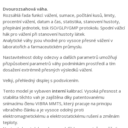
Dvourozsahová váha.
Rozsáhlá řada funkcí: vážení, sumace, počítání kusů, limity,
procentní vážení, datum a čas, statistika, stanovení hustoty,
přepínání jednotek, tisk ISO/GLP/GMP protokolu. Spodní vážicí
hák pro vážení při stanovení hustoty látek.
Analytické váhy jsou vhodné pro vysoce přesné vážení v
laboratořích a farmaceutickém průmyslu.
Nastavitelnost doby odezvy a dalších parametrů umožňují
přizpůsobení parametrů váhy podmínkám prostředí a tím
dosažení extrémně přesných výsledků vážení.
Velký, přehledný displej s podsvícením.
Tento model je vybaven
interní
kalibrací. Vysoká přesnost a
stabilita těchto vah je zajištěna díky patentovanému
snímacímu členu VIBRA MMTS, který pracuje na principu
vibračního článku a je vysoce odolný proti
elektromagnetickému a elektrostatickému rušení a změnám
teploty.