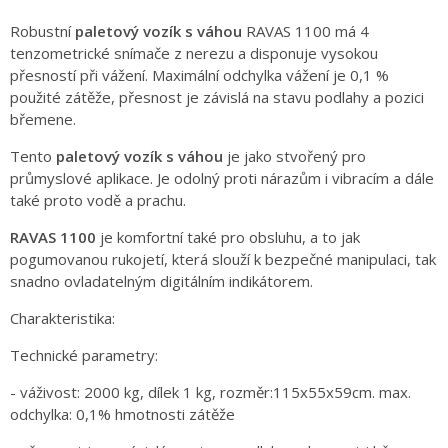
Robustní
paletový vozík s váhou
RAVAS 1100 má 4
tenzometrické snímače z nerezu a disponuje vysokou
přesností při vážení. Maximální odchylka vážení je 0,1 %
použité zátěže, přesnost je závislá na stavu podlahy a pozici
břemene.
Tento
paletový vozík s váhou
je jako stvořený pro
průmyslové aplikace. Je odolný proti nárazům i vibracím a dále
také proto vodě a prachu.
RAVAS 1100
je komfortní také pro obsluhu, a to jak
pogumovanou rukojetí, která slouží k bezpečné manipulaci, tak
snadno ovladatelným digitálním indikátorem.
Charakteristika:
Technické parametry:
- váživost: 2000 kg, dílek 1 kg, rozměr:115x55x59cm. max.
odchylka: 0,1% hmotnosti zátěže