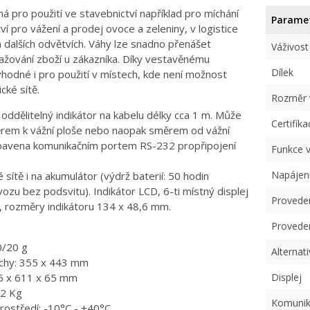
á pro použití ve stavebnictví například pro míchání
Parame
í pro vážení a prodej ovoce a zeleniny, v logistice
a dalších odvětvích. Váhy lze snadno přenášet
Váživost
ažování zboží u zákazníka. Díky vestavěnému
Dílek
hodné i pro použití v místech, kde není možnost
cké sítě.
Rozměr v
oddělitelný indikátor na kabelu délky cca 1 m. Může
Certifika
rem k vážní ploše nebo naopak směrem od vážní
ybavena komunikačním portem RS-232 propřipojení
Funkce 
Napájen
 sítě i na akumulátor (výdrž baterií: 50 hodin
ozu bez podsvitu). Indikátor LCD, 6-ti místný displej
Proveden
, rozměry indikátoru 134 x 48,6 mm.
Proveden
10/20 g
Alternati
ochy: 355 x 443 mm
5 x 611 x 65 mm
Displej
,2 Kg
Komunik
rostředí: -10°C - +40°C