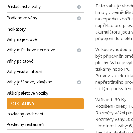
Tato váha je vhodn
Příslušenství váhy
hmot, v zemědělstv
Podlahové váhy
na expedici zboží 
například pro přev
Indikátory
akumulátoru jsou v
připojení do elektri
Váhy nájezdové
Velkou výhodou je 
Váhy můstkové nerezové
být připevněn smě
Váhy paletové
plochy. Váha je v
tiskárny nebo PC.
Váhy visuté jateční
Provoz z elektrické
nepřetržitého prov
Váhy jeřábové, závěsné
s bílým podsvitem
Vážicí paletové vozíky
Váživost: 60 Kg
POKLADNY
Rozlišení (dílek): 
Rozměry vážní pl
Pokladny obchodní
Rozměry váhy: 35
Pokladny restaurační
Hmotnost váhy: 6
Teplota okolního p