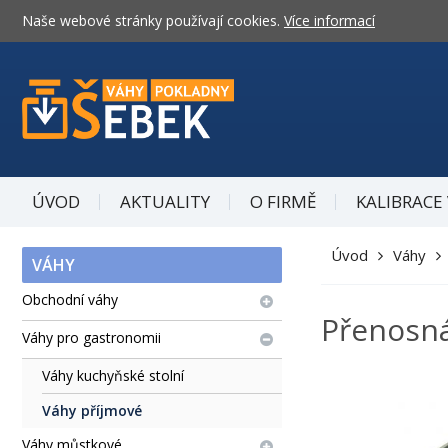
Naše webové stránky používají cookies.
Více informací
ÚVOD
AKTUALITY
O FIRMĚ
KALIBRACE
Úvod
Váhy
VÁHY
Obchodní váhy
Přenosná
Váhy pro gastronomii
Váhy kuchyňské stolní
Váhy příjmové
Váhy můstkové