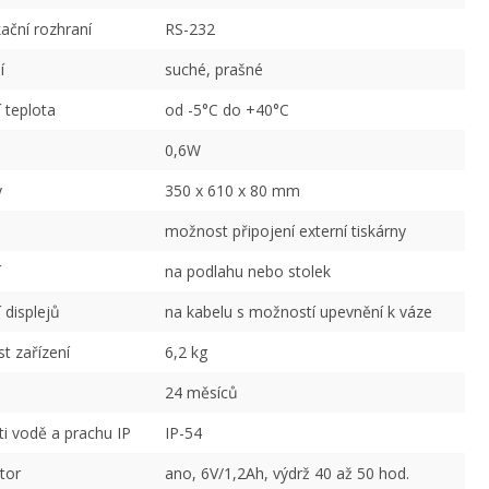
ční rozhraní
RS-232
í
suché, prašné
 teplota
od -5°C do +40°C
0,6W
y
350 x 610 x 80 mm
možnost připojení externí tiskárny
í
na podlahu nebo stolek
 displejů
na kabelu s možností upevnění k váze
 zařízení
6,2 kg
24 měsíců
oti vodě a prachu IP
IP-54
tor
ano, 6V/1,2Ah, výdrž 40 až 50 hod.