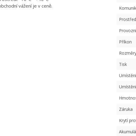
bchodní vážení je v ceně.
Komunika
Prostřed
Provozní
Příkon
Rozměr
Tisk
Umístěn
Umístění
Hmotnost
Záruka
Krytí pr
Akumulá