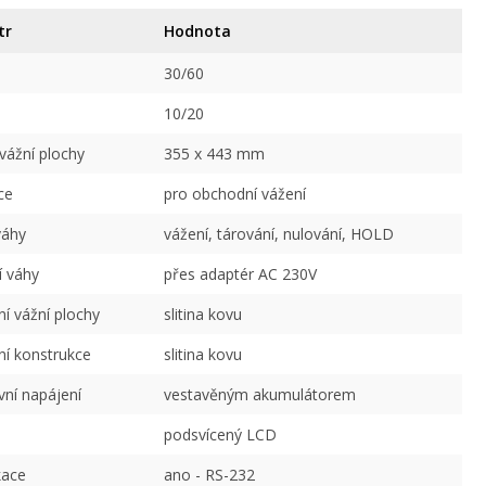
tr
Hodnota
30/60
10/20
ážní plochy
355 x 443 mm
ce
pro obchodní vážení
váhy
vážení, tárování, nulování, HOLD
í váhy
přes adaptér AC 230V
í vážní plochy
slitina kovu
í konstrukce
slitina kovu
vní napájení
vestavěným akumulátorem
podsvícený LCD
ace
ano - RS-232