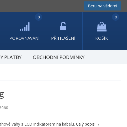
Beru na vědomí
0
0
POROVNÁVÁNÍ
PŘIHLÁŠENÍ
KOŠÍK
Y PLATBY
OBCHODNÍ PODMÍNKY
g
B060
hové váhy s LCD indikátorem na kabelu.
Celý popis →