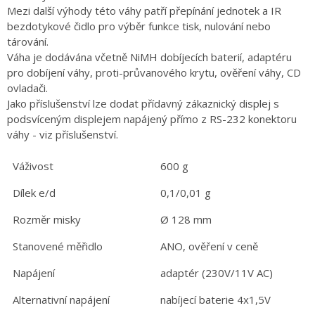
Mezi další výhody této váhy patří přepínání jednotek a IR
bezdotykové čidlo pro výběr funkce tisk, nulování nebo
tárování.
Váha je dodávána včetně NiMH dobíjecích baterií, adaptéru
pro dobíjení váhy, proti-průvanového krytu, ověření váhy, CD
ovladači.
Jako příslušenství lze dodat přídavný zákaznický displej s
podsvíceným displejem napájený přímo z RS-232 konektoru
váhy - viz příslušenství.
Váživost
600 g
Dílek e/d
0,1/0,01 g
Rozměr misky
Ø 128 mm
Stanovené měřidlo
ANO, ověření v ceně
Napájení
adaptér (230V/11V AC)
Alternativní napájení
nabíjecí baterie 4x1,5V