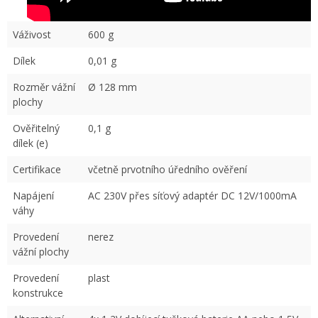
Váživost
600 g
Dílek
0,01 g
Rozměr vážní
Ø 128 mm
plochy
Ověřitelný
0,1 g
dílek (e)
Certifikace
včetně prvotního úředního ověření
Napájení
AC 230V přes síťový adaptér DC 12V/1000mA
váhy
Provedení
nerez
vážní plochy
Provedení
plast
konstrukce