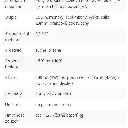
Alternativní
4x 1,2V dobíjecí tužková baterie AA nebo 1,5V
napájení
alkalická tužková baterie AA
Displej
LCD numerický, šestimístný, výška číslic
23mm, oranžově podsvícený
Komunikační
RS-232
rozhraní
Prostředí
suché, prašné
Provozní
+5°C až +40°C
teplota
Příkon
340mA (4W) bez podsvícení / 365mA (4,4W) s
podsvícením displeje
Rozměry
160 x 272 x 80 mm
Umístění
na pult nebo stolek
Hmotnost
cca. 1,29 včetně baterií kg
zařízení