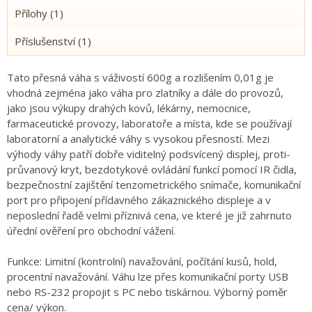
Přílohy (1)
Příslušenství (1)
Tato přesná váha s váživostí 600g a rozlišením 0,01g je
vhodná zejména jako váha pro zlatníky a dále do provozů,
jako jsou výkupy drahých kovů, lékárny, nemocnice,
farmaceutické provozy, laboratoře a místa, kde se používají
laboratorní a analytické váhy s vysokou přesností. Mezi
výhody váhy patří dobře viditelný podsvícený displej, proti-
průvanový kryt, bezdotykové ovládání funkcí pomocí IR čidla,
bezpečnostní zajištění tenzometrického snímače, komunikační
port pro připojení přídavného zákaznického displeje a v
neposlední řadě velmi příznivá cena, ve které je již zahrnuto
úřední ověření pro obchodní vážení.
Funkce: Limitní (kontrolní) navažování, počítání kusů, hold,
procentní navažování. Váhu lze přes komunikační porty USB
nebo RS-232 propojit s PC nebo tiskárnou. Výborný poměr
cena/ výkon.