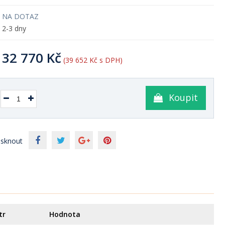
NA DOTAZ
2-3 dny
32 770 Kč
(39 652 Kč s DPH)
Koupit
isknout
tr
Hodnota