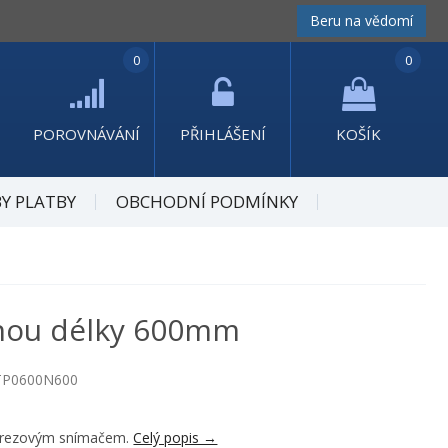
Beru na vědomí
0
0
POROVNÁVÁNÍ
PŘIHLÁŠENÍ
KOŠÍK
Y PLATBY
OBCHODNÍ PODMÍNKY
áhou délky 600mm
2TP0600N600
nerezovým snímačem.
Celý popis →