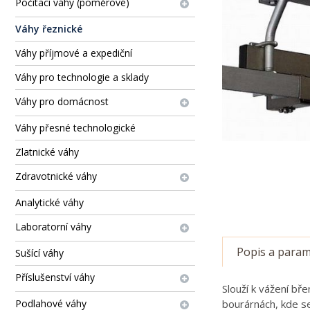
Počítací váhy (poměrové)
Váhy řeznické
Váhy příjmové a expediční
Váhy pro technologie a sklady
Váhy pro domácnost
Váhy přesné technologické
Zlatnické váhy
Zdravotnické váhy
Analytické váhy
Laboratorní váhy
Popis a param
Sušící váhy
Příslušenství váhy
Slouží k vážení bř
bourárnách, kde s
Podlahové váhy