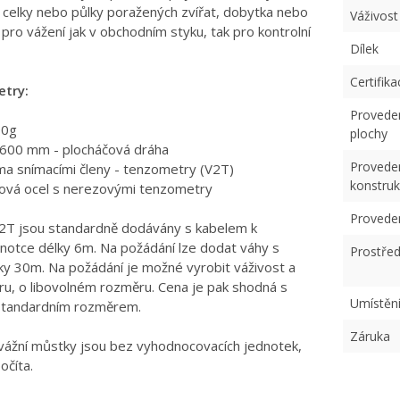
celky nebo půlky poražených zvířat, dobytka nebo
Váživost
 pro vážení jak v obchodním styku, tak pro kontrolní
Dílek
Certifika
etry:
Proveden
00g
plochy
: 600 mm - plocháčová dráha
Provede
a snímacími členy - tenzometry (V2T)
konstru
ová ocel s nerezovými tenzometry
Proveden
2T jsou standardně dodávány s kabelem k
notce délky 6m. Na požádání lze dodat váhy s
Prostřed
ky 30m. Na požádání je možné vyrobit váživost a
ru, o libovolném rozměru. Cena je pak shodná s
Umístěn
 standardním rozměrem.
Záruka
ážní můstky jsou bez vyhodnocovacích jednotek,
očíta.