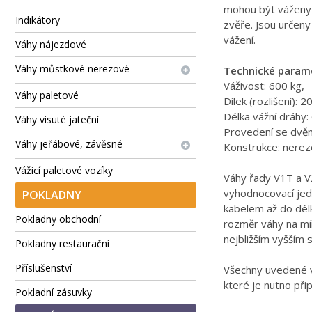
mohou být váženy 
Indikátory
zvěře. Jsou určeny
vážení.
Váhy nájezdové
Váhy můstkové nerezové
Technické param
Váživost: 600 kg,
Váhy paletové
Dílek (rozlišení): 2
Délka vážní dráhy
Váhy visuté jateční
Provedení se dvěm
Váhy jeřábové, závěsné
Konstrukce: nerez
Vážicí paletové vozíky
Váhy řady V1T a V
vyhodnocovací jed
POKLADNY
kabelem až do dél
Pokladny obchodní
rozměr váhy na mí
nejbližším vyšším
Pokladny restaurační
Příslušenství
Všechny uvedené v
které je nutno přip
Pokladní zásuvky