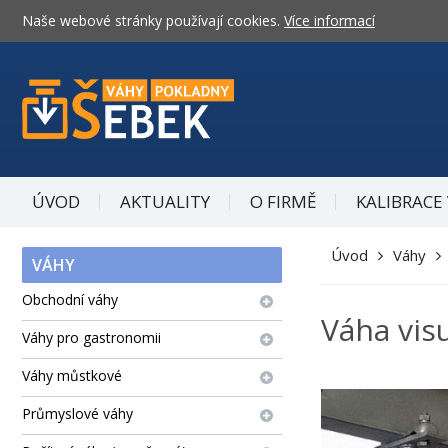
Naše webové stránky používají cookies.
Více informací
ÚVOD
AKTUALITY
O FIRMĚ
KALIBRACE
Úvod
Váhy
VÁHY
Obchodní váhy
Váha vis
Váhy pro gastronomii
Váhy můstkové
Průmyslové váhy