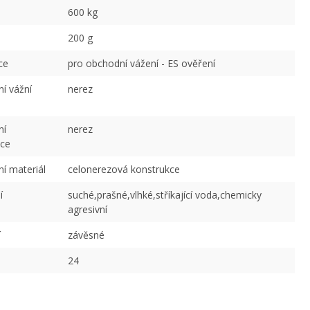
600 kg
200 g
ce
pro obchodní vážení - ES ověření
í vážní
nerez
ní
nerez
kce
í materiál
celonerezová konstrukce
í
suché,prašné,vlhké,stříkající voda,chemicky
agresivní
í
závěsné
24