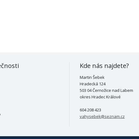
ečnosti
Kde nás najdete?
Martin Šebek
Hradecká 124
503 04 Černožice nad Labem
okres Hradec Králové
604 208 423
y
vahysebek@seznam.cz