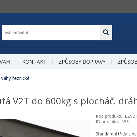
 VAH
KONTAKT
ZPŮSOBY DOPRAVY
ZPŮSOB
Váhy řeznické
utá V2T do 600kg s plocháč. dr
Kód produktu: LZV
ID produktu: 533
Standardní třída s 