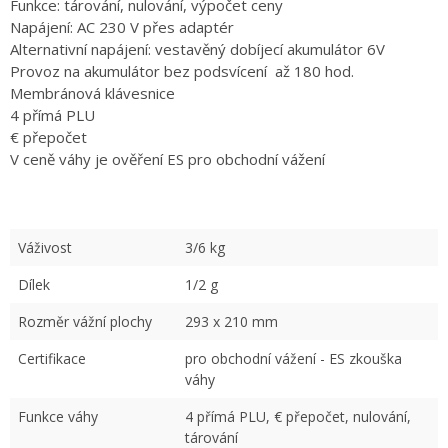
Funkce: tárování, nulování, výpočet ceny
Napájení: AC 230 V přes adaptér
Alternativní napájení: vestavěný dobíjecí akumulátor 6V
Provoz na akumulátor bez podsvícení až 180 hod.
Membránová klávesnice
4 přímá PLU
€ přepočet
V ceně váhy je ověření ES pro obchodní vážení
Váživost
3/6 kg
Dílek
1/2 g
Rozměr vážní plochy
293 x 210 mm
Certifikace
pro obchodní vážení - ES zkouška
váhy
Funkce váhy
4 přímá PLU, € přepočet, nulování,
tárování